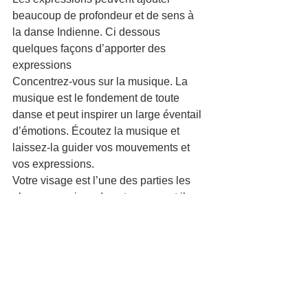
beaucoup de profondeur et de sens à 
la danse Indienne. Ci dessous 
quelques façons d’apporter des 
expressions 
Concentrez-vous sur la musique. La 
musique est le fondement de toute 
danse et peut inspirer un large éventail 
d’émotions. Écoutez la musique et 
laissez-la guider vos mouvements et 
vos expressions.
Votre visage est l’une des parties les 
plus expressives de votre corps et il 
peut transmettre beaucoup d’émotions 
et de sentiments. Pratiquez différentes 
expressions faciales et utilisez-les pour 
améliorer votre danse.
Utilisez votre corps tout entier pour 
exprimer des émotions et des 