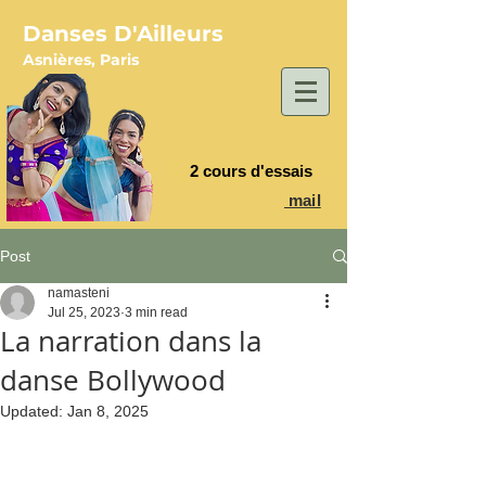
Danses D'Ailleurs
Asnières, Paris
2 cours d'essais
mail
Post
namasteni
Jul 25, 2023
3 min read
La narration dans la
danse Bollywood
Updated:
Jan 8, 2025