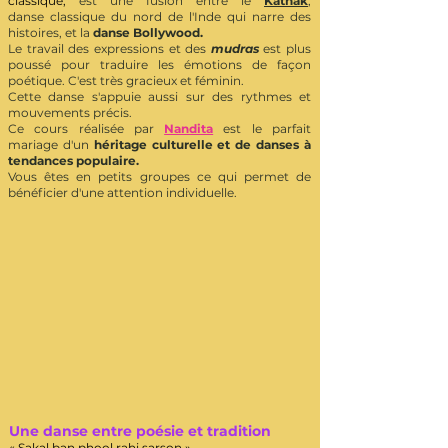
classique,
est
une fusion entre le
Kathak
,
danse
classique du nord de l'Inde qui narre des
histoires, et la
danse Bollywood.
Le travail des expressions et des
mudras
est plus
po
ussé pour
traduire les émotions de façon
poétique. C'est très gracieux et féminin.
Cette danse s'appuie aussi sur des rythmes et
mouvements précis.
Ce cours réalisée par
Nandita
est le parfait
mariage d'un
héritage culturelle et de danses à
tendances
populaire.
Vous êtes en petits groupes
ce qui permet de
bénéficier d'une attention individuelle.
Une danse entre poésie et tradition
« Sakal ban phool rahi sarson »